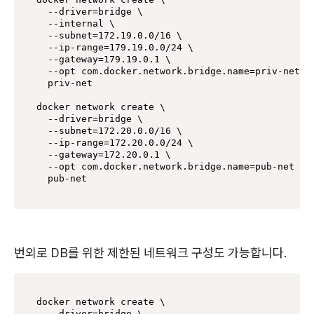
  --driver=bridge \

  --internal \

  --subnet=172.19.0.0/16 \

  --ip-range=179.19.0.0/24 \

  --gateway=179.19.0.1 \

  --opt com.docker.network.bridge.name=priv-net \

  priv-net

docker network create \

  --driver=bridge \

  --subnet=172.20.0.0/16 \

  --ip-range=172.20.0.0/24 \

  --gateway=172.20.0.1 \

  --opt com.docker.network.bridge.name=pub-net \

번외로 DB를 위한 제한된 네트워크 구성도 가능합니다.
docker network create \

  --driver=bridge \
