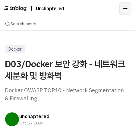
|
Unchaptered
Ope
Search posts...
Docker
D03/Docker 보안 강화 - 네트워크
세분화 및 방화벽
Docker OWASP TOP10 - Network Segmentation
& Firewalling
unchaptered
Oct 18, 2024