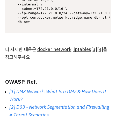
  --internal \

  --subnet=172.21.0.0/16 \

  --ip-range=172.21.0.0/24 --gateway=172.21.0.1 \

  --opt com.docker.network.bridge.name=db-net \

더 자세한 내용은
docker network, iptables[3][4]
을
참고해주세요
OWASP. Ref.
[1] DMZ Network: What Is a DMZ & How Does It
Work?
[2] D03 - Network Segmentation and Firewalling
# Threat Scenarios