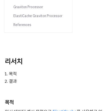
Graviton Processor
ElastiCache Graviton Processor
References
리서치
목적
결과
목적