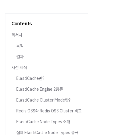
Contents
리서치
목적
결과
사전 지식
ElastiCache란?
ElastiCache Engine 2종류
ElastiCache Cluster Mode란?
Redis OSS와 Redis OSS Cluster 비교
ElastiCache Node Types 소개
실제 ElastiCache Node Types 종류