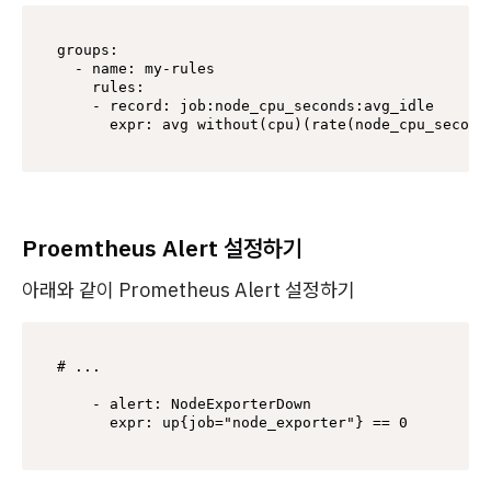
groups:

  - name: my-rules

    rules:

    - record: job:node_cpu_seconds:avg_idle

      expr: avg without(cpu)(rate(node_cpu_second
Proemtheus Alert 설정하기
아래와 같이 Prometheus Alert 설정하기
# ...

    - alert: NodeExporterDown

      expr: up{job="node_exporter"} == 0