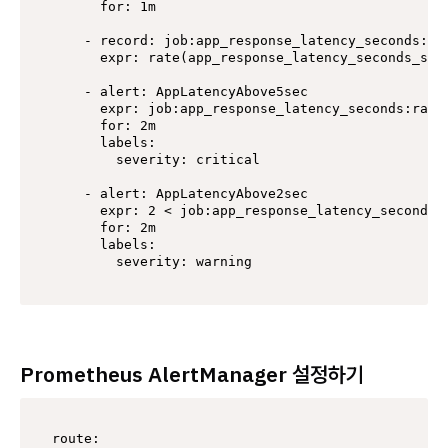
      for: 1m

    - record: job:app_response_latency_seconds:rat
      expr: rate(app_response_latency_seconds_sum
    - alert: AppLatencyAbove5sec

      expr: job:app_response_latency_seconds:rate1
      for: 2m

      labels:

        severity: critical

    - alert: AppLatencyAbove2sec

      expr: 2 < job:app_response_latency_seconds:r
      for: 2m

      labels:

        severity: warning
Prometheus AlertManager 설정하기
route:
