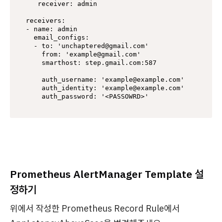
   receiver: admin

receivers:

- name: admin

  email_configs:

  - to: 'unchaptered@gmail.com'

    from: 'example@gmail.com'

    smarthost: step.gmail.com:587

    auth_username: 'example@example.com'

    auth_identity: 'example@example.com'

    auth_password: '<PASSOWRD>'
Prometheus AlertManager Template 설
정하기
위에서 작성한 Prometheus Record Rule에서