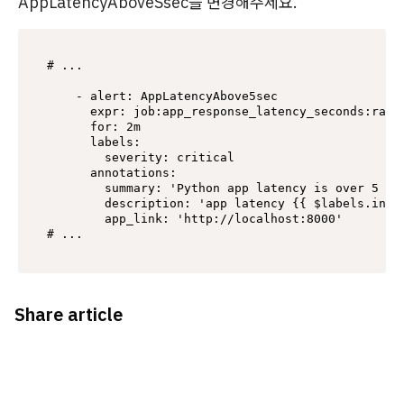
AppLatencyAboveSsec을 변경해주세요.
# ...

    - alert: AppLatencyAbove5sec

      expr: job:app_response_latency_seconds:rate1
      for: 2m

      labels:

        severity: critical

      annotations:

        summary: 'Python app latency is over 5 sec
        description: 'app latency {{ $labels.inst
        app_link: 'http://localhost:8000'

# ...
Share article