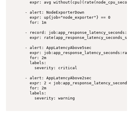
      expr: avg without(cpu)(rate(node_cpu_seconds
    - alert: NodeExporterDown

      expr: up{job="node_exporter"} == 0

      for: 1m

    - record: job:app_response_latency_seconds:rat
      expr: rate(app_response_latency_seconds_sum
    - alert: AppLatencyAbove5sec

      expr: job:app_response_latency_seconds:rate1
      for: 2m

      labels:

        severity: critical

    - alert: AppLatencyAbove2sec

      expr: 2 < job:app_response_latency_seconds:r
      for: 2m

      labels:

        severity: warning