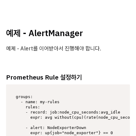
예제 - AlertManager
예졔 - Alert를 이어받아서 진행해야 합니다.
Prometheus Rule 설정하기
groups:

  - name: my-rules

    rules:

    - record: job:node_cpu_seconds:avg_idle

      expr: avg without(cpu)(rate(node_cpu_seconds
    - alert: NodeExporterDown

      expr: up{job="node_exporter"} == 0
