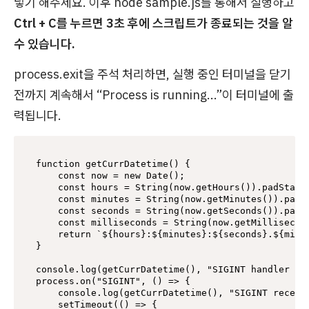
넣기 해주세요. 이후 node sample.js를 통해서 실행하고
Ctrl + C를 누르면 3초 후에 스크립트가 종료되는 것을 알
수 있습니다.
process.exit을 주석 처리하면, 실행 중인 터미널을 닫기
전까지 계속해서 “Process is running...”이 터미널에 출
력됩니다.
function getCurrDatetime() {

    const now = new Date();

    const hours = String(now.getHours()).padSt
    const minutes = String(now.getMinutes()).p
    const seconds = String(now.getSeconds()).p
    const milliseconds = String(now.getMillise
    return `${hours}:${minutes}:${seconds}.${milli
}

console.log(getCurrDatetime(), "SIGINT handler reg
process.on("SIGINT", () => {

    console.log(getCurrDatetime(), "SIGINT receive
    setTimeout(() => {
