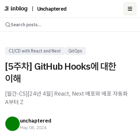
|
Unchaptered
Ope
Search posts...
CI/CD with React and Next
GitOps
[5주차] GitHub Hooks에 대한
이해
[월간-CS][24년 4월] React, Next 배포와 배포 자동화
A부터 Z
unchaptered
May 08, 2024